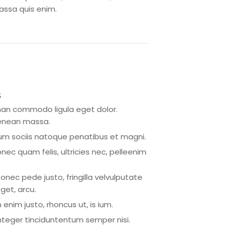
assa quis enim.
s
an commodo ligula eget dolor.
enean massa.
m sociis natoque penatibus et magni.
nec quam felis, ultricies nec, pelleenim
onec pede justo, fringilla velvulputate
get, arcu.
n enim justo, rhoncus ut, is ium.
nteger tinciduntentum semper nisi.