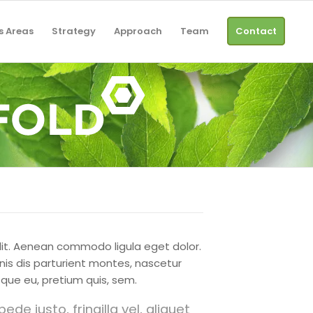
s Areas
Strategy
Approach
Team
Contact
elit. Aenean commodo ligula eget dolor.
s dis parturient montes, nascetur
que eu, pretium quis, sem.
e justo, fringilla vel, aliquet