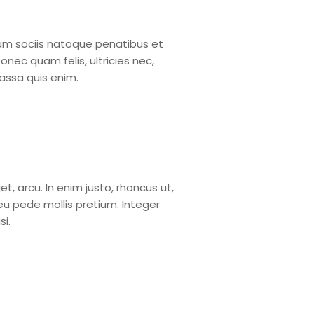
m sociis natoque penatibus et
nec quam felis, ultricies nec,
assa quis enim.
et, arcu. In enim justo, rhoncus ut,
 eu pede mollis pretium. Integer
i.