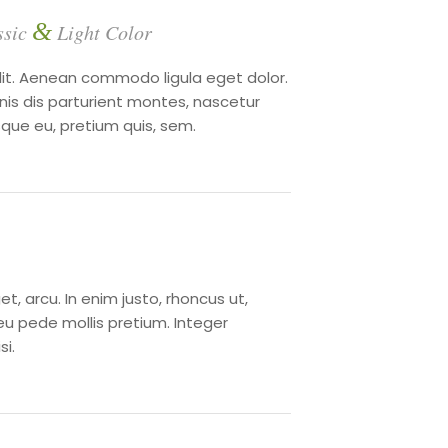
&
ssic
Light Color
elit. Aenean commodo ligula eget dolor.
s dis parturient montes, nascetur
que eu, pretium quis, sem.
et, arcu. In enim justo, rhoncus ut,
 eu pede mollis pretium. Integer
i.