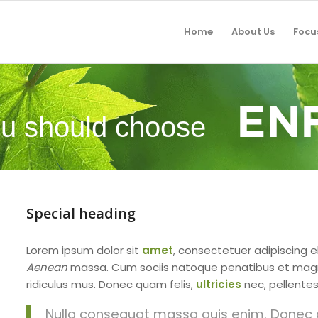
Home
About Us
Focu
u should choose
Special heading
Lorem ipsum dolor sit
amet
, consectetuer adipiscing 
Aenean
massa. Cum sociis natoque penatibus et magni
ridiculus mus. Donec quam felis,
ultricies
nec, pellentes
Nulla consequat massa quis enim. Donec ped