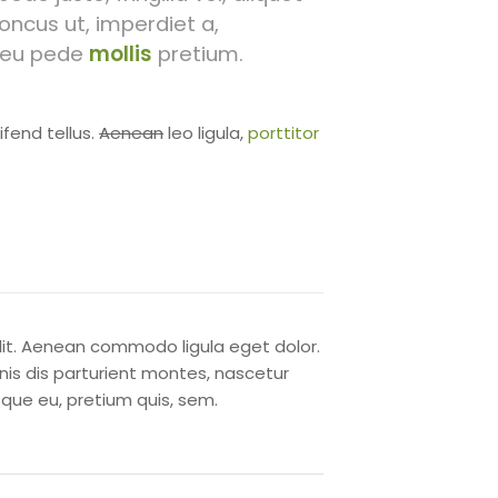
honcus ut, imperdiet a,
s eu pede
mollis
pretium.
fend tellus.
Aenean
leo ligula,
porttitor
elit. Aenean commodo ligula eget dolor.
s dis parturient montes, nascetur
que eu, pretium quis, sem.