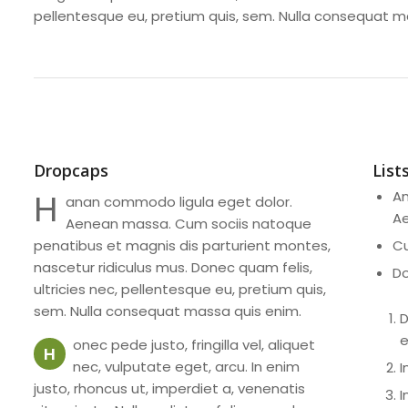
pellentesque eu, pretium quis, sem. Nulla consequat m
Dropcaps
List
H
An
anan commodo ligula eget dolor.
A
Aenean massa. Cum sociis natoque
penatibus et magnis dis parturient montes,
Cu
nascetur ridiculus mus. Donec quam felis,
Do
ultricies nec, pellentesque eu, pretium quis,
sem. Nulla consequat massa quis enim.
D
e
onec pede justo, fringilla vel, aliquet
H
nec, vulputate eget, arcu. In enim
I
justo, rhoncus ut, imperdiet a, venenatis
I