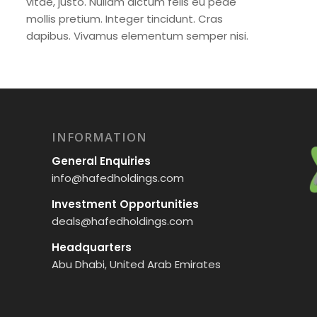
vitae, justo. Nullam dictum felis eu pede
mollis pretium. Integer tincidunt. Cras
dapibus. Vivamus elementum semper nisi.
INFORMATION
General Enquiries
info@hafedholdings.com
Investment Opportunities
deals@hafedholdings.com
Headquarters
Abu Dhabi, United Arab Emirates